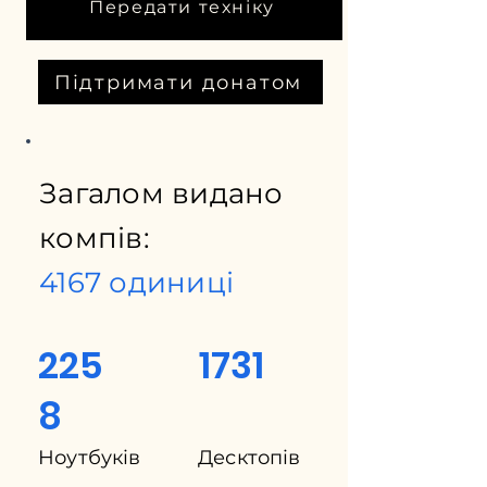
Передати техніку
Підтримати донатом
Загалом видано
компів:
4167 одиниці
225
1731
8
Ноутбуків
Десктопів