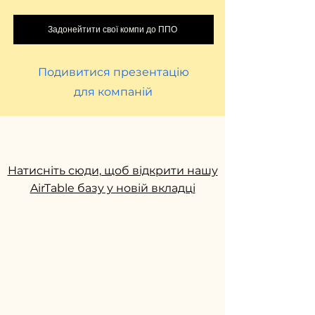
Задонейтити свої компи до ППО
Подивитися презентацію
для компаній
Натисніть сюди, щоб відкрити нашу
AirTable базу у новій вкладці